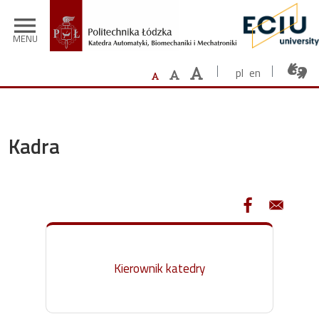
Przejdź do treści
menu
MENU
pl
en
Kadra
Kierownik katedry