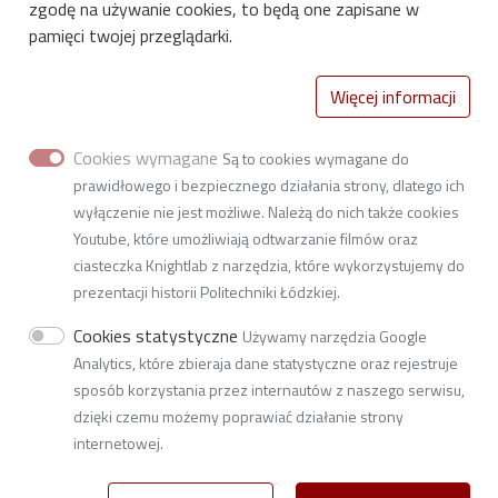
zgodę na używanie cookies, to będą one zapisane w
pamięci twojej przeglądarki.
Katedra Automatyki, Biomechaniki i Mechatroniki
Więcej informacji
K11
Wydział Mechaniczny PŁ
Cookies wymagane
Są to cookies wymagane do
ul. Stefanowskiego 1/15 (bud. A22)
prawidłowego i bezpiecznego działania strony, dlatego ich
90-537 Łódź
wyłączenie nie jest możliwe. Należą do nich także cookies
Youtube, które umożliwiają odtwarzanie filmów oraz
NIP: 727-002-18-95
ciasteczka Knightlab z narzędzia, które wykorzystujemy do
e-mail:
Naciśnij aby wyświetlić adres email
prezentacji historii Politechniki Łódzkiej.
tel. 42 631 22 25
Cookies statystyczne
Używamy narzędzia Google
adresu do doręczeń elektronicznych:
Analytics, które zbieraja dane statystyczne oraz rejestruje
AE:PL-77859-99877-ERVVB-29
sposób korzystania przez internautów z naszego serwisu,
dzięki czemu możemy poprawiać działanie strony
internetowej.
© 2026
Politechnika Łódzka