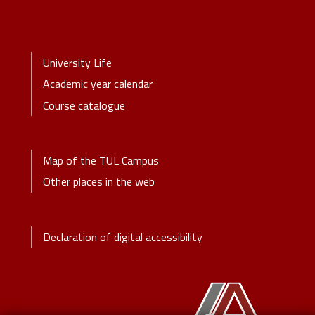
Stopka-Menu
University Life
Academic year calendar
Course catalogue
Stopka-2-Menu
Map of the TUL Campus
Other places in the web
Stopka-3-Menu
Declaration of digital accessibility