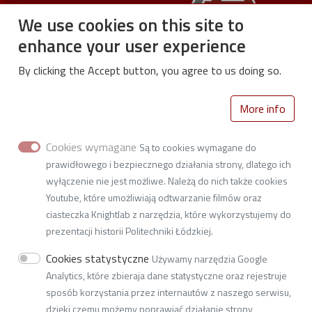
We use cookies on this site to
enhance your user experience
By clicking the Accept button, you agree to us doing so.
Department of Automation, Biomechanics and
Mechatronics
More info
Faculty of Mechanical Engineering
Cookies wymagane
Są to cookies wymagane do
1/15 Stefanowski Street (building A22)
prawidłowego i bezpiecznego działania strony, dlatego ich
90-537 Łódź, Poland
wyłączenie nie jest możliwe. Należą do nich także cookies
Youtube, które umożliwiają odtwarzanie filmów oraz
NIP: 727-002-18-95
ciasteczka Knightlab z narzędzia, które wykorzystujemy do
e-mail:
Naciśnij aby wyświetlić adres email
prezentacji historii Politechniki Łódzkiej.
tel. 42 631 22 25
Cookies statystyczne
Używamy narzędzia Google
address for electronic deliveries:
Analytics, które zbieraja dane statystyczne oraz rejestruje
AE:PL-77859-99877-ERVVB-29
sposób korzystania przez internautów z naszego serwisu,
dzięki czemu możemy poprawiać działanie strony